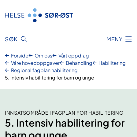
Hopp
til
innhold
SØK
MENY
Forside
Om oss
Vårt oppdrag
Våre hovedoppgaver
Behandling
Habilitering
Regional fagplan habilitering
5. Intensiv habilitering for barn og unge
INNSATSOMRÅDE I FAGPLAN FOR HABILITERING
5. Intensiv habilitering for
barn og unge