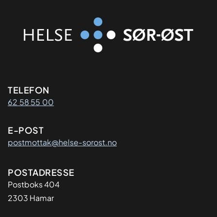
Kontaktinformasjon
TELEFON
62 58 55 00
E-POST
postmottak@helse-sorost.no
Adresse
POSTADRESSE
Postboks 404
2303 Hamar