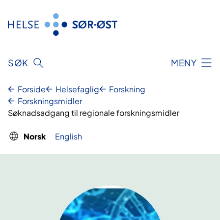
Hopp
til
innhold
SØK
MENY
Forside
Helsefaglig
Forskning
Forskningsmidler
Søknadsadgang til regionale forskningsmidler
Norsk
English