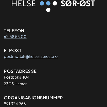
Kontaktinformasjon
TELEFON
62 58 55 00
E-POST
postmottak@helse-sorost.no
Adresse
POSTADRESSE
Postboks 404
2303 Hamar
Organisasjon
ORGANISASJONSNUMMER
991 324 968