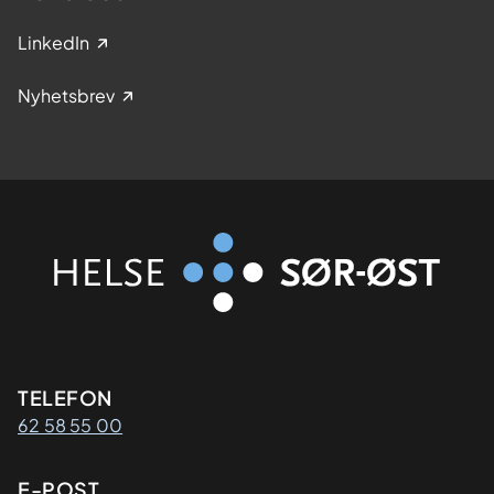
LinkedIn
Nyhetsbrev
Kontaktinformasjon
TELEFON
62 58 55 00
E-POST