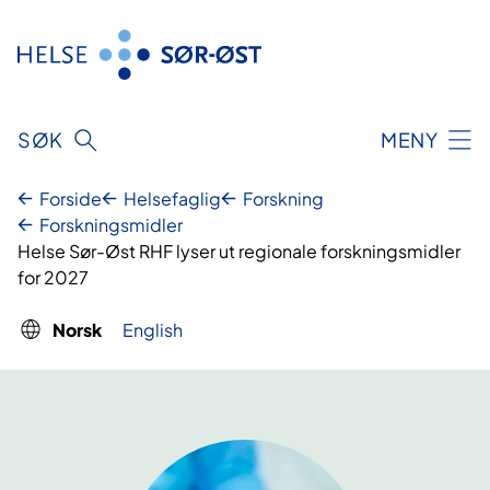
Hopp
til
innhold
SØK
MENY
Forside
Helsefaglig
Forskning
Forskningsmidler
Helse Sør-Øst RHF lyser ut regionale forskningsmidler
for 2027
Norsk
English