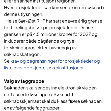
eller en annen institusjon i regionen.
Hver prosjektleder kan kun sende inn én søknad i
denne utlysningen.
Helse Sør-Øst RHF har satt en øvre årlig grense
for tildelingsbeløp pr. prosjektleder. Denne
grensen er på 4,5 millioner kroner for 2027 og
inkluderer både pågående og nye
forskningsprosjekter, uavhengig av
søknadskategori.
Se
krav og begrensninger for prosjektleder og
liste over godkjente søkerinstitusjoner
.
Valg av faggruppe
Søknaden skal sendes inn elektronisk via den
nettbaserte løsningen eSøknad. I
søknadsskjemaet skal du klassifisere søknaden i
en av følgende faggrupper: