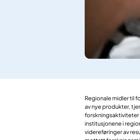
Regionale midler til f
av nye produkter, t
forskningsaktiviteter
institusjonene i reg
videreføringer av res