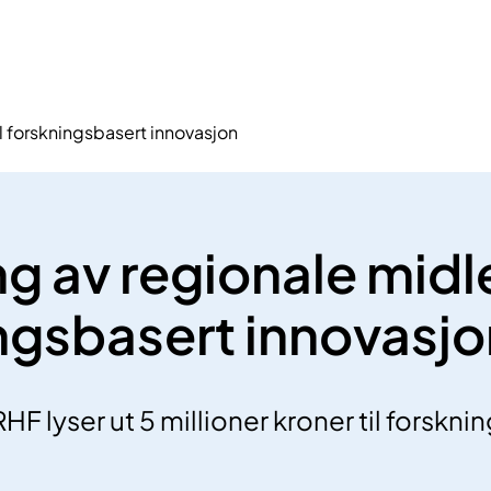
il forskningsbasert innovasjon
g av regionale midler
ngsbasert innovasjo
F lyser ut 5 millioner kroner til forskni