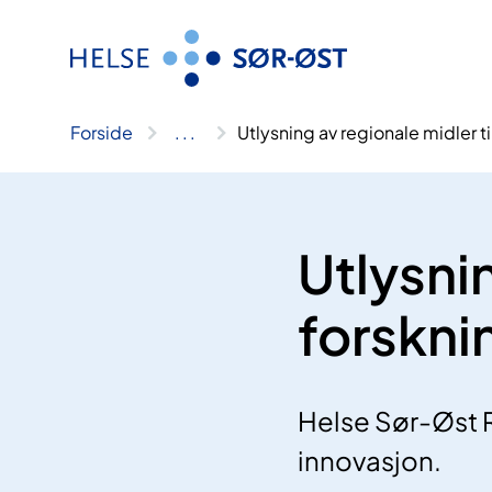
Hopp
til
innhold
Forside
..
.
Utlysning av regionale midler t
Utlysnin
forskni
Helse Sør-Øst RH
innovasjon.