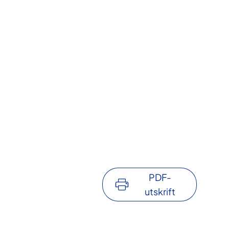
PDF-
utskrift