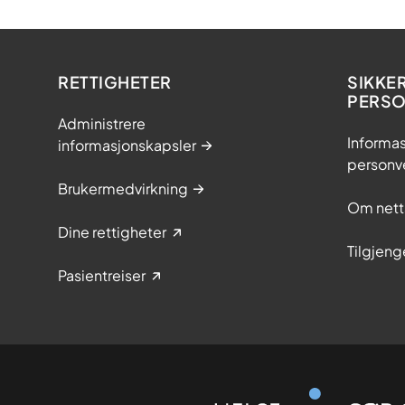
RETTIGHETER
SIKKE
PERS
Administrere
Informas
informasjonskapsler
personv
Brukermedvirkning
Om nett
Dine rettigheter
Tilgjeng
Pasientreiser