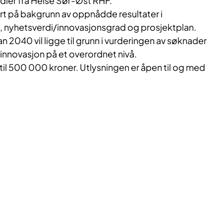
dler fra Helse Sør-Øst RHF.
ert på bakgrunn av oppnådde resultater i
, nyhetsverdi/innovasjonsgrad og prosjektplan.
n 2040 vil ligge til grunn i vurderingen av søknader
innovasjon på et overordnet nivå.
il 500 000 kroner. Utlysningen er åpen til og med