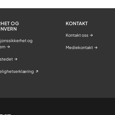
RHET OG
KONTAKT
ONVERN
Kontakt oss
jonssikkerhet og
ern
Mediekontakt
stedet
elighetserklæring