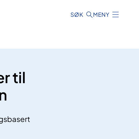
SØK
MENY
 til
n
ngsbasert