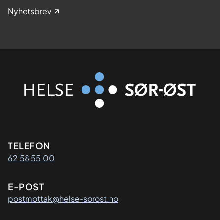
Nyhetsbrev
Kontaktinformasjon
TELEFON
62 58 55 00
E-POST
postmottak@helse-sorost.no