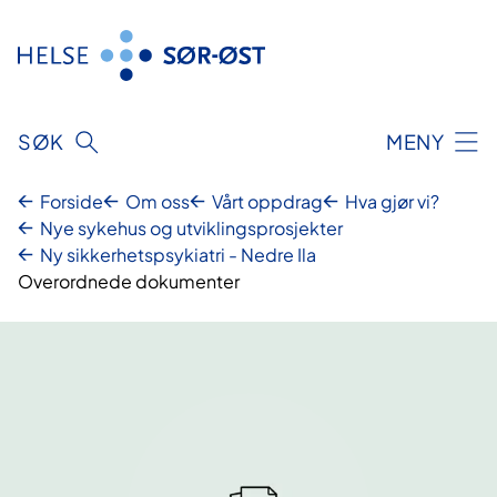
Hopp
til
innhold
SØK
MENY
Forside
Om oss
Vårt oppdrag
Hva gjør vi?
Nye sykehus og utviklingsprosjekter
Ny sikkerhetspsykiatri - Nedre Ila
Overordnede dokumenter