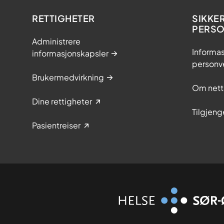
RETTIGHETER
SIKKE
PERS
Administrere
Informas
informasjonskapsler
personv
Brukermedvirkning
Om nett
Dine rettigheter
Tilgjeng
Pasientreiser