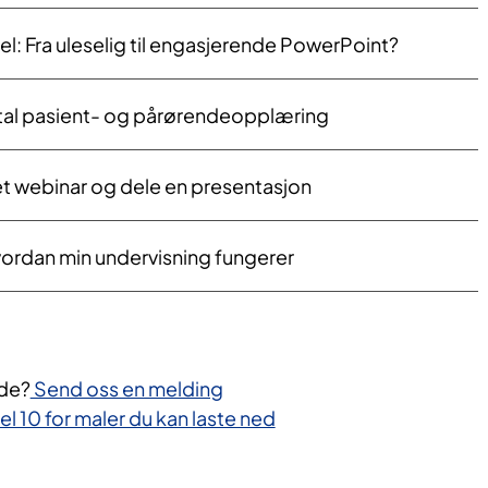
Praksiseksempel: Fra uleselig til engasjerende PowerPoint?
gital pasient- og pårørendeopplæring
et webinar og dele en presentasjon
hvordan min undervisning fungerer
ide?
Send oss en melding
el 10 for maler du kan laste ned