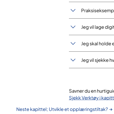
Jeg vil lage di
Jeg skal holde 
Jeg vil sjekke 
Savner du en hurtigu
Sjekk Verktøy i kapitt
Neste kapittel; Utvikle et opplæringstiltak?