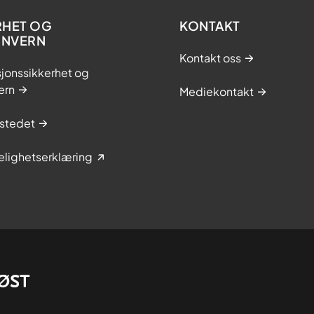
RHET OG
KONTAKT
ONVERN
Kontakt oss
jonssikkerhet og
ern
Mediekontakt
stedet
elighetserklæring