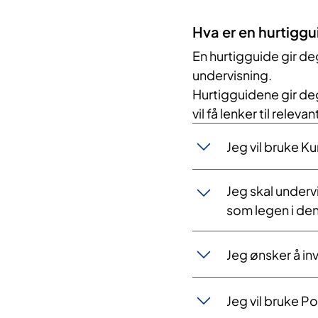
Hva er en hurtiggu
En hurtigguide gir de
undervisning.
Hurtigguidene gir deg 
vil få lenker til releva
Jeg vil bruke Ku
Jeg skal underv
som legen i den
Jeg ønsker å in
Jeg vil bruke P