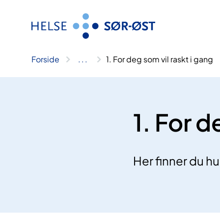
Hopp
til
innhold
Forside
..
.
1. For deg som vil raskt i gang
1. For d
Her finner du h