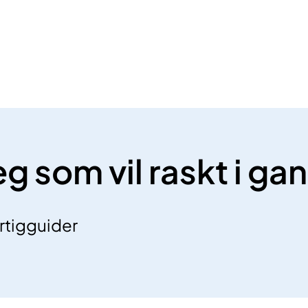
eg som vil raskt i ga
urtigguider