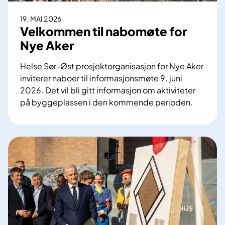
a
n
19. MAI 2026
d
Velkommen til nabomøte for
i
Nye Aker
n
g
Helse Sør-Øst prosjektorganisasjon for Nye Aker
s
inviterer naboer til informasjonsmøte 9. juni
p
2026. Det vil bli gitt informasjon om aktiviteter
l
på byggeplassen i den kommende perioden.
a
V
s
e
s
l
p
k
å
o
R
m
i
m
k
e
s
n
h
t