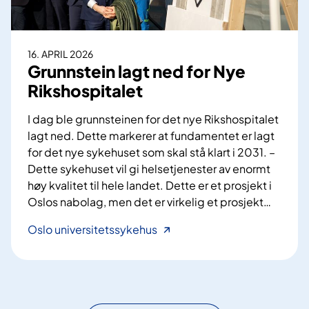
o
i
s
l
p
n
16. APRIL 2026
i
a
Grunnstein lagt ned for Nye
t
b
Rikshospitalet
a
o
l
m
I dag ble grunnsteinen for det nye Rikshospitalet
e
ø
lagt ned. Dette markerer at fundamentet er lagt
t
t
for det nye sykehuset som skal stå klart i 2031. –
–
e
Dette sykehuset vil gi helsetjenester av enormt
I
f
høy kvalitet til hele landet. Dette er et prosjekt i
n
o
Oslos nabolag, men det er virkelig et prosjekt
…
f
r
o
N
G
Oslo universitetssykehus
r
y
r
m
e
u
a
A
n
s
k
n
j