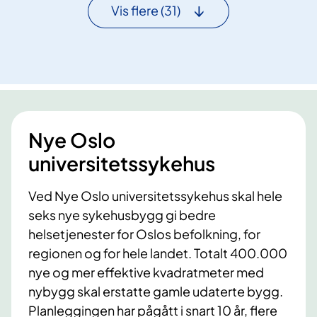
e
s
Vis flere
(31)
o
r
t
n
e
t
i
i
n
l
l
b
a
e
g
r
Nye Oslo
t
ø
n
universitetssykehus
r
e
t
d
Ved Nye Oslo universitetssykehus skal hele
e
f
seks nye sykehusbygg gi bedre
n
o
a
helsetjenester for Oslos befolkning, for
r
b
regionen og for hele landet. Totalt 400.000
N
o
nye og mer effektive kvadratmeter med
y
e
nybygg skal erstatte gamle udaterte bygg.
e
r
R
Planleggingen har pågått i snart 10 år, flere