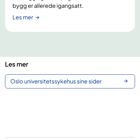
.
i
bygg er allerede igangsatt.
k
Les mer
s
h
o
s
p
i
Les mer
t
a
l
Oslo universitetssykehus sine sider
e
t