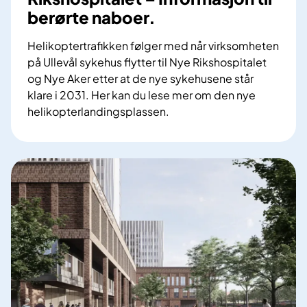
berørte naboer.
Helikoptertrafikken følger med når virksomheten
på Ullevål sykehus flytter til Nye Rikshospitalet
og Nye Aker etter at de nye sykehusene står
klare i 2031. Her kan du lese mer om den nye
helikopterlandingsplassen.
H
e
l
i
k
o
p
t
e
r
l