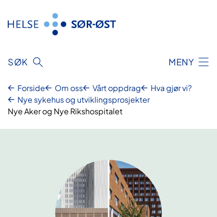
Hopp
til
innhold
SØK
MENY
Forside
Om oss
Vårt oppdrag
Hva gjør vi?
Nye sykehus og utviklingsprosjekter
Nye Aker og Nye Rikshospitalet