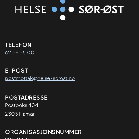
Kontaktinformasjon
TELEFON
62 58 55 00
E-POST
postmottak@helse-sorost.no
Adresse
POSTADRESSE
Postboks 404
2303 Hamar
Organisasjon
ORGANISASJONSNUMMER